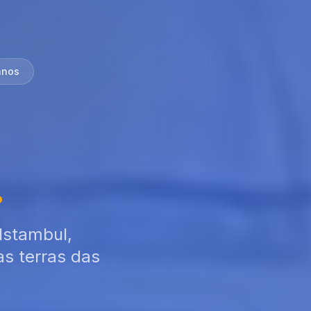
anos
.
.
Istambul,
as terras das