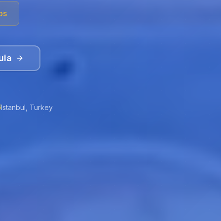
os
uia
Istanbul, Turkey